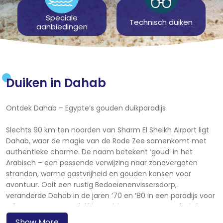
Speciale
Technisch duiken
aanbiedingen
Duiken in Dahab
Ontdek Dahab – Egypte’s gouden duikparadijs
Slechts 90 km ten noorden van Sharm El Sheikh Airport ligt
Dahab, waar de magie van de Rode Zee samenkomt met
authentieke charme. De naam betekent ‘goud’ in het
Arabisch – een passende verwijzing naar zonovergoten
stranden, warme gastvrijheid en gouden kansen voor
avontuur. Ooit een rustig Bedoeïenenvissersdorp,
veranderde Dahab in de jaren ’70 en ’80 in een paradijs voor
vrije geesten en ontdekkingsreizigers. Tegenwoordig is het
een levendige mix van ontspannen kustleven en duiken van
Show More