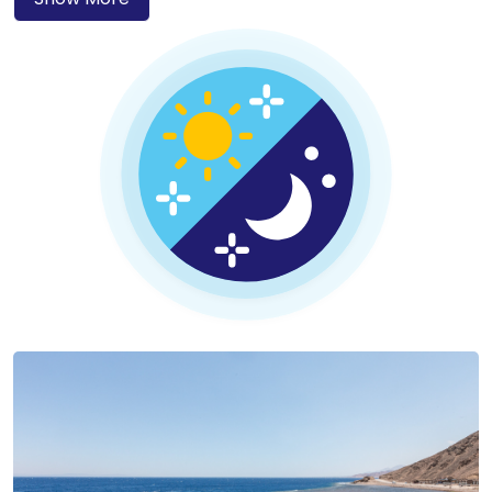
wereldklasse.
Van strand-Airbnbs en knusse Bedoeïenenkampen tot
boetiekhotels en luxe vijfsterrenresorts – Dahab heeft voor
elke reiziger de perfecte plek om te verblijven. Maar de
echte schat ligt onder water.
Ons PADI 5★ duikcentrum in het Jaz Dahabeya Hotel ligt
slechts enkele stappen van het strand – en op korte
zwemafstand van ons spectaculaire huurrif. Hier komt de
Rode Zee tot leven met kleurrijke koraaltuinen, schitterende
scholen vissen en betoverende onderwaterlandschappen.
Of het nu uw eerste duik is of uw honderdste, de
duiklocaties van Dahab – waaronder het legendarische Blue
Hole – zullen u versteld doen staan.
Bij Circle Divers vinden wij dat elke duik veilig, persoonlijk en
onvergetelijk moet zijn. Onze ervaren PADI-instructeurs
begeleiden u stap voor stap – van beginnerscursussen tot
geavanceerde avonturen – zodat u niet alleen nieuwe