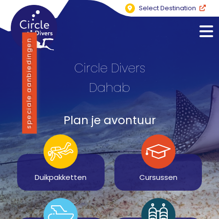
Select Destination
speciale aanbiedingen
Circle Divers
Dahab
Plan je avontuur
Duikpakketten
Cursussen