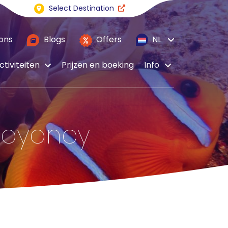
Select Destination
ons
Blogs
Offers
NL
ctiviteiten
Prijzen en boeking
Info
uoyancy