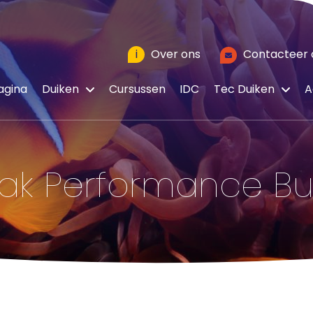
i
Over ons
Contacteer 
agina
Duiken
Cursussen
IDC
Tec Duiken
A
eak Performance B