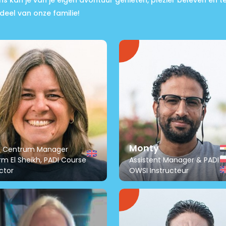
 ons kan je van je eigen avontuur genieten, plezier beleven en ter 
deel van onze familie!
Monty
e Centrum Manager
m El Sheikh, PADI Course
Assistent Manager & PADI
ctor
OWSI Instructeur