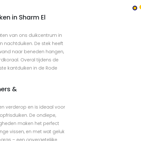
en in Sharm El
uten van ons duikcentrum in
en nachtduiken. De stek heeft
ifwand naar beneden hangen,
dkoraal. Overal tijdens de
iste kantduiken in de Rode
ners &
ten verderop en is ideaal voor
opfrisduiken. De ondiepe,
gheden maken het perfect
 jonge vissen, en met wat geluk
egras – een onvergetelijke