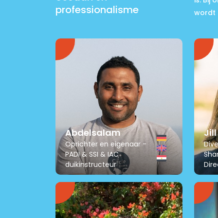
is. Bij
professionalisme
wordt 
Abdelsalam
Jill
Oprichter en eigenaar -
Div
PADI & SSI & IAC
Shar
duikinstructeur
Dire