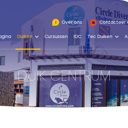
i
Over ons
Contacteer 
agina
Duiken
Cursussen
IDC
Tec Duiken
A
DUIK CENTRUM