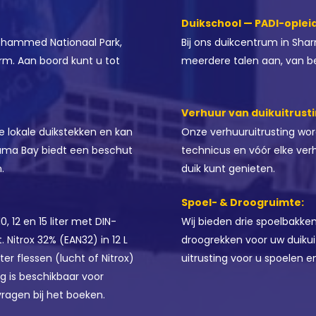
Duikschool — PADI-opleid
Mohammed Nationaal Park,
Bij ons duikcentrum in Sha
arm. Aan boord kunt u tot
meerdere talen aan, van be
Verhuur van duikuitrusti
 lokale duikstekken en kan
Onze verhuuruitrusting wo
ama Bay biedt een beschut
technicus en vóór elke ve
.
duik kunt genieten.
Spoel- & Droogruimte:
, 12 en 15 liter met DIN-
Wij bieden drie spoelbakk
Nitrox 32% (EAN32) in 12 L
droogrekken voor uw duikui
iter flessen (lucht of Nitrox)
uitrusting voor u spoelen 
ng is beschikbaar voor
ragen bij het boeken.