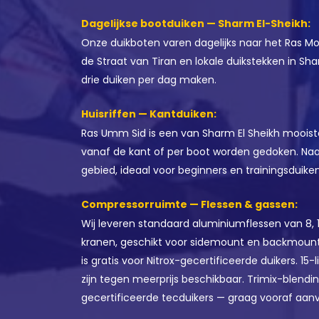
Dagelijkse bootduiken — Sharm El-Sheikh:
Onze duikboten varen dagelijks naar het Ras 
de Straat van Tiran en lokale duikstekken in Sh
drie duiken per dag maken.
Huisriffen — Kantduiken:
Ras Umm Sid is een van Sharm El Sheikh mooiste
vanaf de kant of per boot worden gedoken. Na
gebied, ideaal voor beginners en trainingsduiken
Compressorruimte — Flessen & gassen:
Wij leveren standaard aluminiumflessen van 8, 10
kranen, geschikt voor sidemount en backmount. 
is gratis voor Nitrox-gecertificeerde duikers. 15-l
zijn tegen meerprijs beschikbaar. Trimix-blendi
gecertificeerde tecduikers — graag vooraf aanv