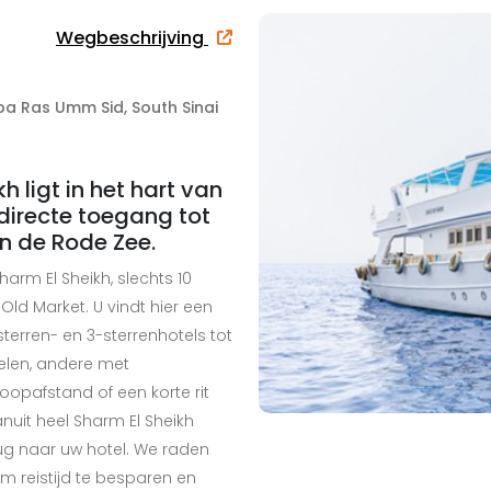
Wegbeschrijving
a Ras Umm Sid, South Sinai
 ligt in het hart van
directe toegang tot
in de Rode Zee.
arm El Sheikh, slechts 10
d Market. U vindt hier een
terren- en 3-sterrenhotels tot
elen, andere met
opafstand of een korte rit
nuit heel Sharm El Sheikh
ug naar uw hotel. We raden
om reistijd te besparen en