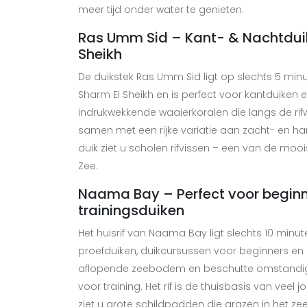
meer tijd onder water te genieten.
Ras Umm Sid – Kant- & Nachtduik
Sheikh
De duikstek Ras Umm Sid ligt op slechts 5 min
Sharm El Sheikh en is perfect voor kantduiken 
indrukwekkende waaierkoralen die langs de r
samen met een rijke variatie aan zacht- en har
duik ziet u scholen rifvissen – een van de moo
Zee.
Naama Bay – Perfect voor begin
trainingsduiken
Het huisrif van Naama Bay ligt slechts 10 minu
proefduiken, duikcursussen voor beginners en 
aflopende zeebodem en beschutte omstandi
voor training. Het rif is de thuisbasis van veel
ziet u grote schildpadden die grazen in het ze