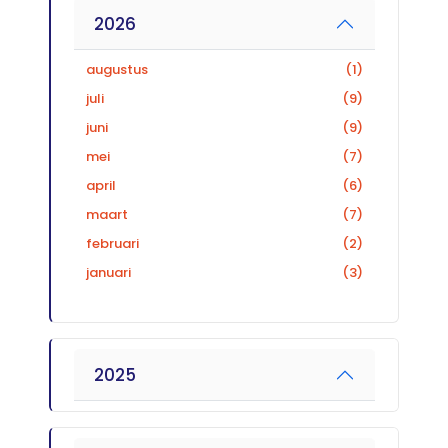
2026
augustus
(1)
juli
(9)
juni
(9)
mei
(7)
april
(6)
maart
(7)
februari
(2)
januari
(3)
2025