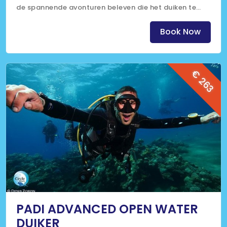
de spannende avonturen beleven die het duiken te
bieden heeft, maar heb je niet veel tijd over op je
vakantie? Dan is dit perfect voor jou.
Book Now
€ 263
PADI ADVANCED OPEN WATER
DUIKER