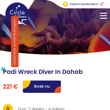
Select Destination
speciale aanbiedingen
Padi Wreck Diver
Padi Wreck Diver In Dahab
221 €
Boek nu
Duur: 2 dagen - 4 duiken