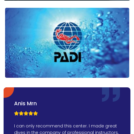
Anis Mrn



I can only recommend this center. I made great
dives in the company of professional instructors,