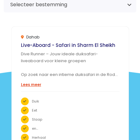
Selecteer bestemming
Dahab
Live-Aboard - Safari in Sharm El Sheikh
Dive Runner – Jouw ideale duiksafari-
liveaboard voor kleine groepen
Op zoek naar een intieme duiksafari in de Rode
Zee? De Dive Runner is een klein en gezellig
Lees meer
liveaboard-boot, perfect voor kleine groepen
of privé-duikcharters. Met ruimte voor 8–10
Duik
gasten biedt het een ontspannen, persoonlijke
sfeer – ideaal voor vrienden, families of
Eet
duikclubs die de drukte willen vermijden.
Slaap
en...
Herhaal