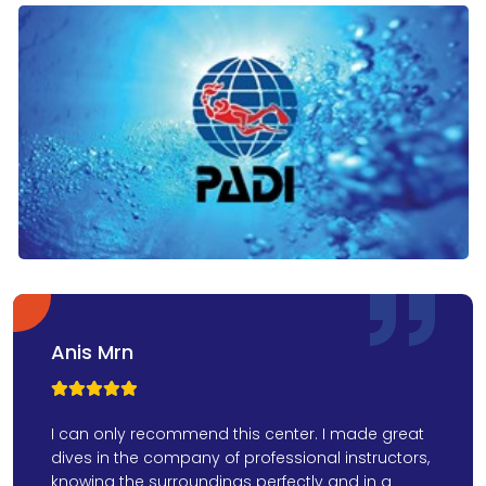
Anis Mrn



I can only recommend this center. I made great
dives in the company of professional instructors,
knowing the surroundings perfectly and in a