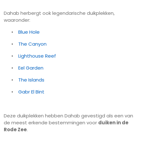
Dahab herbergt ook legendarische duikplekken,
waaronder:
•
Blue Hole
•
The Canyon
•
Lighthouse Reef
•
Eel Garden
•
The Islands
•
Gabr El Bint
Deze duikplekken hebben Dahab gevestigd als een van
de meest erkende bestemmingen voor
duiken in de
Rode Zee
.