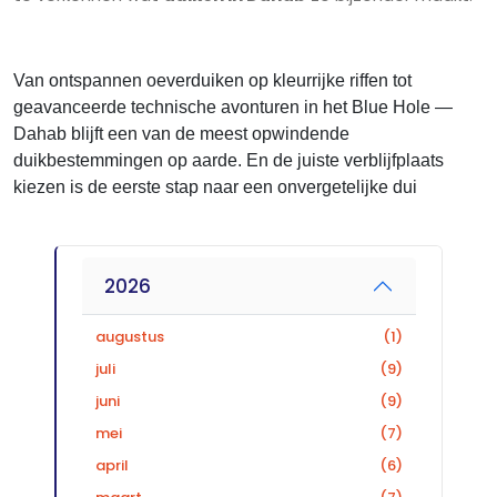
Van ontspannen oeverduiken op kleurrijke riffen tot
geavanceerde technische avonturen in het Blue Hole —
Dahab blijft een van de meest opwindende
duikbestemmingen op aarde. En de juiste verblijfplaats
kiezen is de eerste stap naar een onvergetelijke dui
2026
augustus
(1)
juli
(9)
juni
(9)
mei
(7)
april
(6)