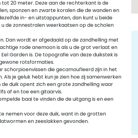
tot 20 meter. Deze aan de rechterkant is de
alen, sponzen en zwarte koralen die de wanden en
dezelfde in- en uitstappunten, dan kunt u beide
t u de zonnestralen weerkaatsen op de scholen
an. Dan wordt er afgedaald op de zandhelling met
achtige rode anemoon is als u de grot verlaat en
el Garden is. De topografie van deze duikstek is
ngewone rotsformaties.
ar schorpioenvissen die gecamoufleerd zijn in het
 Als je geluk hebt kun je zien hoe zij samenwerken
 de duik opent zich een grote zandhelling waar
fs af en toe een gitaarvis.
pelde baai te vinden die de uitgang is en een
e nemen voor deze duik, want in de grotten
platwormen en zeeslakken gevonden.