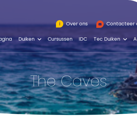
i
Over ons
Contacteer 
agina
Duiken
Cursussen
IDC
Tec Duiken
A
The Caves