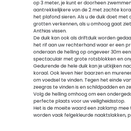
op 3 meter, je kunt er doorheen zwemmen 
aantrekkelijkere van de 2 met zachte kor
het plafond sieren. Als u de duik doet met 
grotten verkennen, als u omhoog gaat zie
Anthias vissen.
De duik kan ook als driftduik worden geda
het rif aan uw rechterhand waar er een pr
onderaan de helling op ongeveer 30m een E
spectaculair met grote rotsblokken en o
Gedurende de hele duik kan je uitkijken na
koraal. Ook leven hier baarzen en murenen.
om voedsel te vinden. Tegen het einde van
zeegras te vinden is en schildpadden en zel
Volg de helling omhoog om een ondergedom
perfecte plaats voor uw veiligheidsstop.
Het is de moeite waard een zaklamp mee t
worden vaak felgekleurde naaktslakken, 