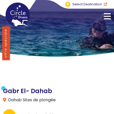
Select Destination
offre speciale
Gabr El- Dahab
Gabr El- Dahab
Dahab Sites de plongée