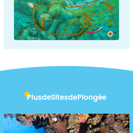
PlusdeSitesdePlongée