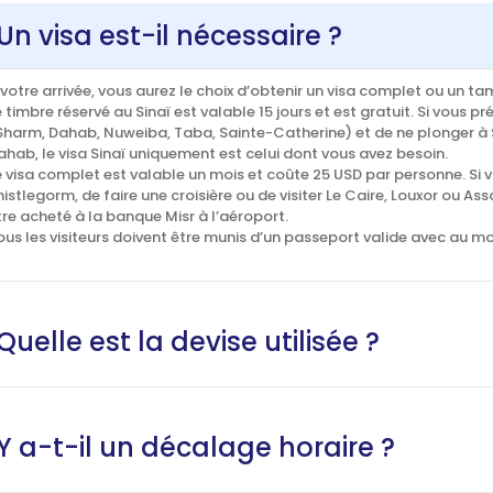
Un visa est-il nécessaire ?
 votre arrivée, vous aurez le choix d’obtenir un visa complet ou un ta
e timbre réservé au Sinaï est valable 15 jours et est gratuit. Si vous 
Sharm, Dahab, Nuweiba, Taba, Sainte-Catherine) et de ne plonger
ahab, le visa Sinaï uniquement est celui dont vous avez besoin.
e visa complet est valable un mois et coûte 25 USD par personne. Si
histlegorm, de faire une croisière ou de visiter Le Caire, Louxor ou A
tre acheté à la banque Misr à l’aéroport.
ous les visiteurs doivent être munis d’un passeport valide avec au moi
Quelle est la devise utilisée ?
Y a-t-il un décalage horaire ?