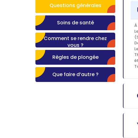
Questions générales
Soins de santé
À
L
(
Comment se rendre chez
D
vous ?
L
T
Règles de plongée
ê
T
Que faire d’autre ?