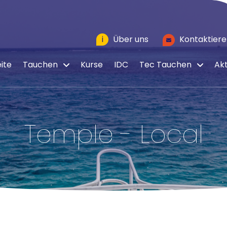
i
Über uns
Kontaktiere
ite
Tauchen
Kurse
IDC
Tec Tauchen
Akt
Temple - Local