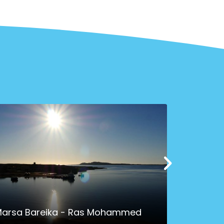
arsa Bareika - Ras Mohammed
Der Cany