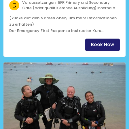
Voraussetzungen : EFR Primary und Secondary
Care (oder qualifizierende Ausbildung) innerhalb
der letzten 24 Monate
(klicke auf den Namen oben, um mehr Informationen
18 Jahre alt
zu erhalten)
Der Emergency First Response Instructor Kurs
ermöglicht es dir, Erste-Hilfe-Kurse zu unterrichten,
die weltweit anerkannt sind
Book Now