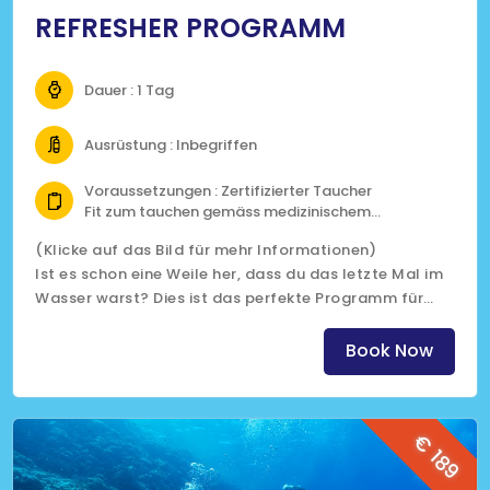
REFRESHER PROGRAMM
Dauer : 1 Tag
Ausrüstung : Inbegriffen
Voraussetzungen : Zertifizierter Taucher
Fit zum tauchen gemäss medizinischem
Fragebogen
(Klicke auf das Bild für mehr Informationen)
Ist es schon eine Weile her, dass du das letzte Mal im
Wasser warst? Dies ist das perfekte Programm für
dich, um wieder ins Tauchen einzusteigen oder wenn
deine Fähigkeiten etwas eingerostet sind und du sie
Book Now
auffrischen möchtest.
€ 189