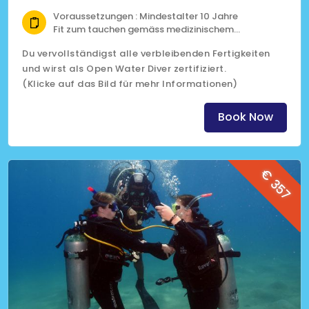
Voraussetzungen : Mindestalter 10 Jahre
Fit zum tauchen gemäss medizinischem
Fragebogen
Du vervollständigst alle verbleibenden Fertigkeiten
Scuba Diver Brevet
und wirst als Open Water Diver zertifiziert.
(Klicke auf das Bild für mehr Informationen)
Book Now
€ 357