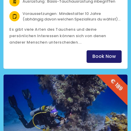
Ausrüstung : Basis-Tauchausrüstung inbegriffen
Voraussetzungen : Mindestalter 10 Jahre
(abhängig davon welchen Spezialkurs du wählst)
Open-Water-Zertifizierung
Es gibt viele Arten des Tauchens und deine
Fit zum tauchen gemäss medizinischem
persönlichen Interessen können sich von denen
Fragebogen
anderer Menschen unterscheiden.
(Klicke auf das Bild für mehr Informationen)
Book Now
€ 189