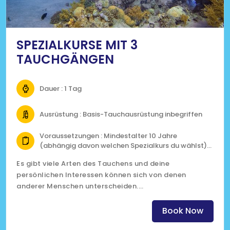
SPEZIALKURSE MIT 3
TAUCHGÄNGEN
Dauer : 1 Tag
Ausrüstung : Basis-Tauchausrüstung inbegriffen
Voraussetzungen : Mindestalter 10 Jahre
(abhängig davon welchen Spezialkurs du wählst)
Open-Water-Zertifizierung
Es gibt viele Arten des Tauchens und deine
Fit zum tauchen gemäss medizinischem
persönlichen Interessen können sich von denen
Fragebogen
anderer Menschen unterscheiden.
(Klicke auf das Bild für mehr Informationen)
Book Now