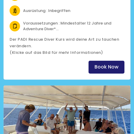
Ausrüstung : Inbegriffen
Voraussetzungen : Mindestalter 12 Jahre und
Adventure Diver*
Fit zum tauchen gemäss medizinischem
Der PADI Rescue Diver Kurs wird deine Art zu tauchen
Fragebogen
verändern.
Erste-Hilfe-Kurs inklusive HLW innerhalb der letzten
24 Monate
(Klicke auf das Bild für mehr Informationen)
*inklusive Navigationstauchgang
Book Now