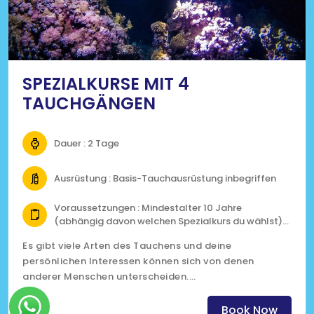
SPEZIALKURSE MIT 4
TAUCHGÄNGEN
Dauer : 2 Tage
Ausrüstung : Basis-Tauchausrüstung inbegriffen
Voraussetzungen : Mindestalter 10 Jahre
(abhängig davon welchen Spezialkurs du wählst)
Open-Water-Zertifizierung
Es gibt viele Arten des Tauchens und deine
Fit zum tauchen gemäss medizinischem
persönlichen Interessen können sich von denen
Fragebogen
anderer Menschen unterscheiden.
(Klicke auf das Bild für mehr Informationen)
Book Now