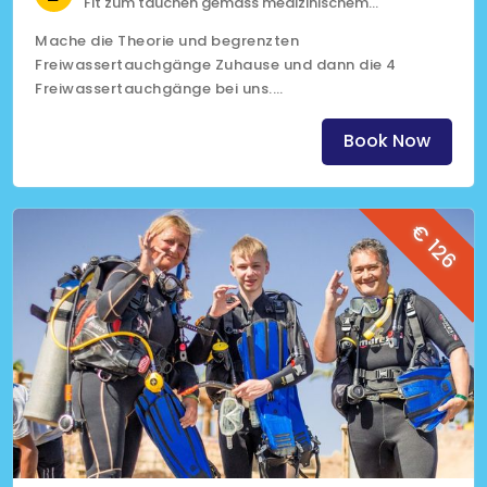
Fit zum tauchen gemäss medizinischem
Fragebogen
Mache die Theorie und begrenzten
Überweisungsformular unterschrieben von deinem
Freiwassertauchgänge Zuhause und dann die 4
bisherigen Tauchlehrer (12 Moate gültig)
Freiwassertauchgänge bei uns.
(Klicke auf das Bild für mehr Informationen)
Book Now
€ 126