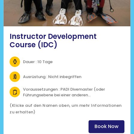
Instructor Development
Course (IDC)
Dauer : 10 Tage
Ausrüstung : Nicht inbegriffen
Voraussetzungen : PADI Divemaster (oder
Führungsebene bei einer anderen
Ausbildungsorganisation)
(Klicke auf den Namen oben, um mehr Informationen
18 Jahre alt
zu erhalten)
100 geloggte Tauchgänge zu absolvieren
(Erfahrung in Nacht-, Tieftauch- und
Navigationstauchgängen erforderlich)
Book Now
zertifizierter Taucher seit 6 Monaten