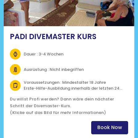
PADI DIVEMASTER KURS
Dauer : 3-4 Wochen
Ausrüstung : Nicht inbegriffen
Voraussetzungen : Mindestalter 18 Jahre
Erste-Hilfe-Ausbildung innerhalb der letzten 24
Monaten
Du willst Profi werden? Dann wäre dein nächster
PADI Rescue Zertifizierung
Schritt der Divemaster-Kurs.
40 geloggte Tauchgänge
Ärztliches Attest, das die Tauchtauglichkeit
(Klicke auf das Bild für mehr Informationen)
bestätigt, nicht älter als 12 Monate
Book Now