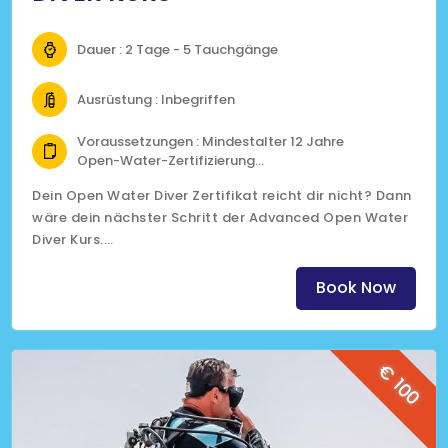
Dauer : 2 Tage - 5 Tauchgänge
Ausrüstung : Inbegriffen
Voraussetzungen : Mindestalter 12 Jahre
Open-Water-Zertifizierung
Fit zum tauchen gemäss medizinischem
Dein Open Water Diver Zertifikat reicht dir nicht? Dann
Fragebogen
wäre dein nächster Schritt der Advanced Open Water
Diver Kurs.
(Klicke auf das Bild für mehr Informationen)
Book Now
€ 100