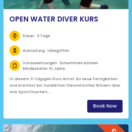
OPEN WATER DIVER KURS
Dauer : 3 Tage
Ausrüstung : Inbegriffen
Voraussetzungen : Schwimmen können
Mindestalter 10 Jahre
Fit zum Tauchen gemäß medizinischem
In diesem 3-tägigen Kurs lernst du neue Fertigkeiten
Fragebogen
und erwirbst ein fundiertes theoretisches Wissen über
das Sporttauchen.
Lernen Sie mit professionellen PADI-Tauchlehrern das
Tauchen im Roten Meer.
Book Now
(Klicke auf das Bild für mehr Informationen)