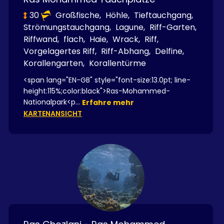
30
Großfische,
Höhle,
Tieftauchgang,
Strömungstauchgang,
Lagune,
Riff-Garten,
Riffwand,
flach,
Haie,
Wrack,
Riff,
Vorgelagertes Riff,
Riff-Abhang,
Delfine,
Korallengarten,
Korallentürme
<span lang="EN-GB" style="font-size:13.0pt; line-
height:115%;color:black">Ras-Mohammed-
Nationalpark<p...
Erfahre mehr
KARTENANSICHT