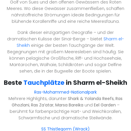
Golf von Sues und den offenen Gewässern des Roten
Meeres. Wo diese Gewässer zusammenfließen, schaffen
nährstoffreiche Strömungen ideale Bedingungen für
blühende Korallenriffe und eine reiche Meeresfauna.
Dank dieser einzigartigen Geografie – und der
dramatischen Kulisse der Sinai-Berge – bietet
Sharm el-
Sheikh
einige der besten Tauchgänge der Welt.
Begegnungen mit großem Meeresleben sind häufig: Sie
können pelagische Großfische, Riff- und Hochseehaie,
Mantarochen, Walhaie, Schildkröten und sogar Delfine
sehen, die in der Bugwelle der Boote spielen.
Beste
Tauchplätze
in Sharm el-Sheikh
Ras-Mohammed-Nationalpark
Mehrere Highlights, darunter
Shark & Yolanda Reefs
,
Ras
Ghozlani
,
Ras Za’atar
,
Marsa Bareika
und
Eel Garden
–
berühmt für farbenprächtige Hart- und Weichkorallen,
Schwarmfische und dramatische Steilwände.
SS Thistlegorm (Wrack)