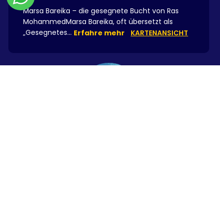
Marsa Bareika – die gesegnete Bucht von Ras
MohammedMarsa Bareika, oft übersetzt als
„Gesegnetes...
Erfahre mehr
KARTENANSICHT
Ras Za'atar - Ras Mohammed
0-30
Großfische,
Strömungstauchgang,
Riffwand,
Haie,
Riff,
Riff-Abhang
Ras Za'atar – Der ThymiankopfDirekt gegenüber
von Ras Ghozlani, am südlichen Eingang der
Marsa...
Erfahre mehr
KARTENANSICHT