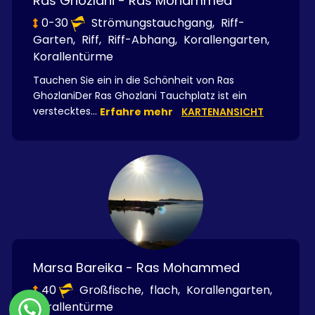
Ras Ghozlani - Ras Mohammed
0-30
Strömungstauchgang,
Riff-
Garten,
Riff,
Riff-Abhang,
Korallengarten,
Korallentürme
Tauchen Sie ein in die Schönheit von Ras
GhozlaniDer Ras Ghozlani Tauchplatz ist ein
verstecktes...
Erfahre mehr
KARTENANSICHT
Marsa Bareika - Ras Mohammed
40
Großfische,
flach,
Korallengarten,
Korallentürme