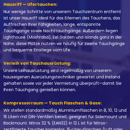
Hausriff — Ufertauchen:
Nur wenige Schritte von unserem Tauchzentrum entfernt
ist unser Hausriff ideal für das Erlernen des Tauchens, das
Auffrischen Ihrer Fähigkeiten, lange, entspannte
Tauchgänge sowie Nachttauchgänge. Außerdem liegen
Lighthouse (Mashraba), Eel Garden und Islands ganz in der
Nähe; diese Plätze nutzen wir häufig für zweite Tauchgänge
und bequeme Einstiege vom Ufe
Verleih von Tauchausrüstung:
Unsere Leihausrüstung wird regelmäßig von unserem
hauseigenen Ausrüstungstechniker gewartet und instand
gehalten sowie vor jeder Vermietung überprüft—damit Sie
Ihren Tauchgang genießen können.
Kompressorraum — Tauch Flaschen & Gase:
Wir stellen standardmäßig Aluminiumflaschen in 8, 10, 12 und
15 Litern mit DIN-Ventilen bereit, geeignet für Sidemount und
Backmount. Nitrox 32 % (EAN32) in 12 L ist für Nitrox-
zertifizierte Taucher kostenlos. 15-Liter-Flaschen (Luft oder