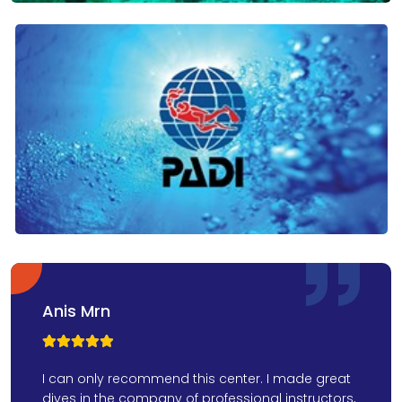
Anis Mrn



I can only recommend this center. I made great
dives in the company of professional instructors,