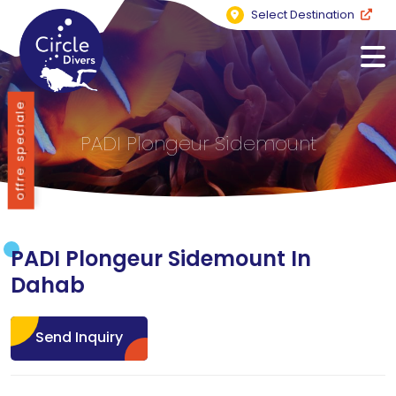
Select Destination
offre speciale
PADI Plongeur Sidemount
PADI Plongeur Sidemount In
Dahab
Send Inquiry