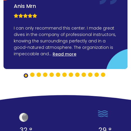
Anis Mrn



I can only recommend this center. I made great
dives in the company of professional instructors,
knowing the surroundings perfectly and in a
good-natured atmosphere. The organization is
impeccable and...
Read more
32 °
29 °