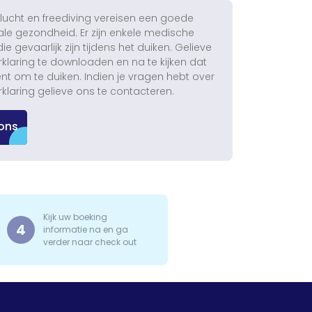
lucht en freediving vereisen een goede
ale gezondheid. Er zijn enkele medische
 gevaarlijk zijn tijdens het duiken. Gelieve
klaring te downloaden en na te kijken dat
ent om te duiken. Indien je vragen hebt over
klaring gelieve ons te contacteren.
ons
Kijk uw boeking
4
informatie na en ga
verder naar check out