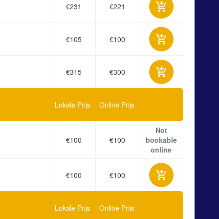
€231
€221
€105
€100
€315
€300
Lokale Prijs
Online Prijs
Not
€100
€100
bookable
online
€100
€100
Lokale Prijs
Online Prijs