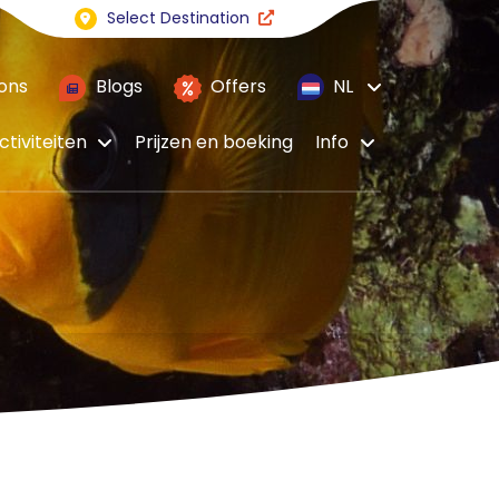
Select Destination
ons
Blogs
Offers
NL
ctiviteiten
Prijzen en boeking
Info