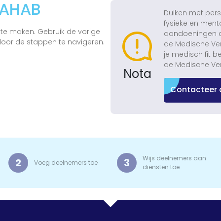
DAHAB
Duiken met pers
fysieke en ment
 te maken. Gebruik de vorige
aandoeningen die
oor de stappen te navigeren.
de Medische Ver
je medisch fit b
de Medische Ver
Nota
Contacteer 
Wijs deelnemers aan
2
3
Voeg deelnemers toe
diensten toe