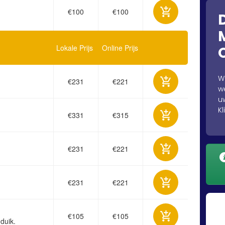
€100
€100
Lokale Prijs
Online Prijs
W
€231
€221
w
u
Kl
€331
€315
€231
€221
€231
€221
€105
€105
duik.