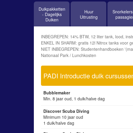
Duikpakketten
Huur
Snorkelers
- Dagelijks
Uitrusting
passagie
Duiken
INBEGREPEN: 14% BTW, 12 liter tank, lood, instru
ENKEL IN SHARM: gratis 12l Nitrox tanks voor gec
NIET INBEGREPEN: Studentenhandboeken '(mater
Nationaal Park / Lunchkosten
PADI Introductie duik cursusse
Bubblemaker
Min. 8 jaar oud, 1 duik/halve dag
Discover Scuba Diving
Minimum 10 jaar oud
1 duik/halve dag