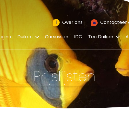
i
Over ons
Contacteer 
agina
Duiken
Cursussen
IDC
Tec Duiken
A
Prijslijsten