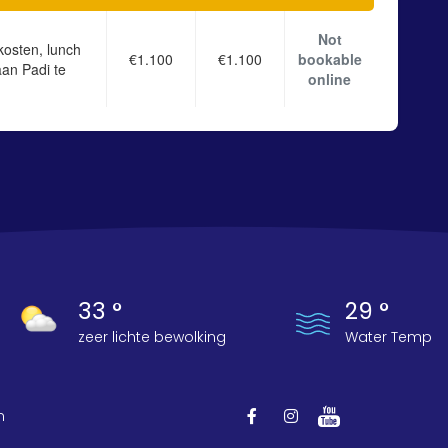
Not
kosten, lunch
€1.100
€1.100
bookable
aan Padi te
online
33 °
29 °
zeer lichte bewolking
Water Temp
n