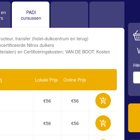
 en
PADI
rs
cursussen
cteur, transfer (hotel-duikcentrum en terug)
ertificeerde Nitrox duikers
ialen) en Certificeringskosten; VAN DE BOOT: Kosten
He
n
Lokale Prijs
Online Prijs
€56
€56
€56
€56