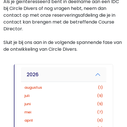
Als je geïnteresseerd bent in deelname aan een IDC
bij Circle Divers of nog vragen hebt, neem dan
contact op met onze reserveringsafdeling die je in
contact kan brengen met de betreffende Course
Director.
Sluit je bij ons aan in de volgende spannende fase van
de ontwikkeling van Circle Divers.
2026
augustus
(1)
juli
(9)
juni
(9)
mei
(7)
april
(6)