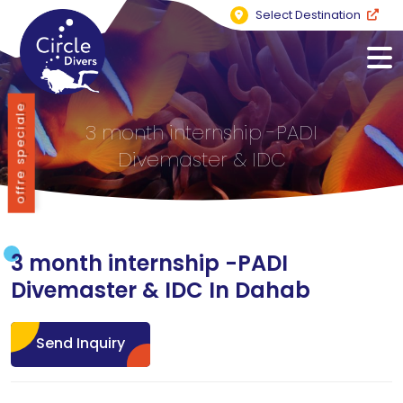
Select Destination
offre speciale
3 month internship -PADI
Divemaster & IDC
3 month internship -PADI
Divemaster & IDC In Dahab
Send Inquiry