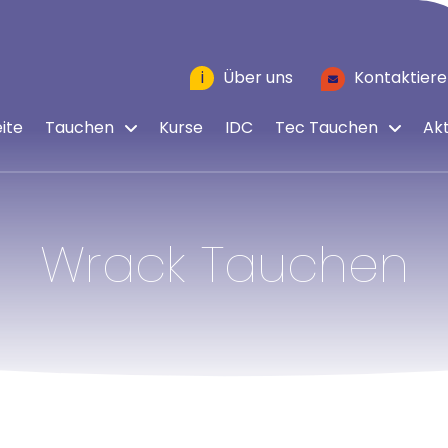
i
Über uns
Kontaktiere
ite
Tauchen
Kurse
IDC
Tec Tauchen
Akt
Wrack Tauchen