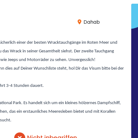
Dahab
 sicherlich einer der besten Wracktauchgänge im Roten Meer und
das Wrack in seiner Gesamtheit siehst. Der zweite Tauchgang
g wie Jeeps und Motorräder zu sehen. Unvergesslich!
 dies auf Deiner Wunschliste steht, hol Dir das Visum bitte bei der
ahrt 3-4 Stunden dauert.
onal Park. Es handelt sich um ein kleines hölzernes Dampfschiff,
en, das ein erstaunliches Meeresleben bietet und mit Korallen
esucht.
Nicht inbegriffen