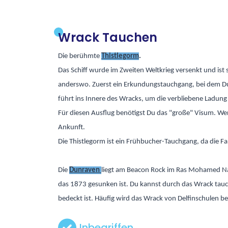
Wrack Tauchen
Die berühmte
Thistlegorm
.
Das Schiff wurde im Zweiten Weltkrieg versenkt und ist
anderswo. Zuerst ein Erkundungstauchgang, bei dem Du 
führt ins Innere des Wracks, um die verbliebene Ladun
Für diesen Ausflug benötigst Du das "große" Visum. Wenn
Ankunft.
Die Thistlegorm ist ein Frühbucher-Tauchgang, da die F
Die
Dunraven
liegt am Beacon Rock im Ras Mohamed Nati
das 1873 gesunken ist. Du kannst durch das Wrack tauch
bedeckt ist. Häufig wird das Wrack von Delfinschulen b
Inbegriffen