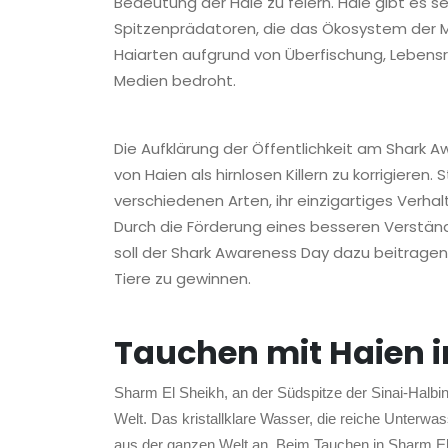
Bedeutung der Haie zu feiern. Haie gibt es se
Spitzenprädatoren, die das Ökosystem der Me
Haiarten aufgrund von Überfischung, Leben
Medien bedroht.
Die Aufklärung der Öffentlichkeit am Shark A
von Haien als hirnlosen Killern zu korrigiere
verschiedenen Arten, ihr einzigartiges Verhalt
Durch die Förderung eines besseren Verstän
soll der Shark Awareness Day dazu beitragen
Tiere zu gewinnen.
Tauchen mit Haien 
Sharm El Sheikh, an der Südspitze der Sinai-Halbin
Welt. Das kristallklare Wasser, die reiche Unterwas
aus der ganzen Welt an. Beim Tauchen in Sharm El 