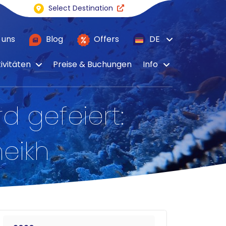
Select Destination
 uns
Blog
Offers
DE
ivitäten
Preise & Buchungen
Info
d gefeiert:
eikh