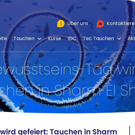
i
Über uns
Kontaktiere
ite
Tauchen
Kurse
IDC
Tec Tauchen
Akt
wusstseins-Tag wir
chen in Sharm El Sh
wird gefeiert: Tauchen in Sharm