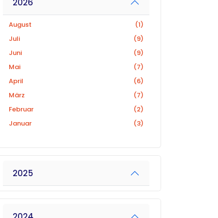
2026
August
(1)
Juli
(9)
Juni
(9)
Mai
(7)
April
(6)
März
(7)
Februar
(2)
Januar
(3)
2025
2024