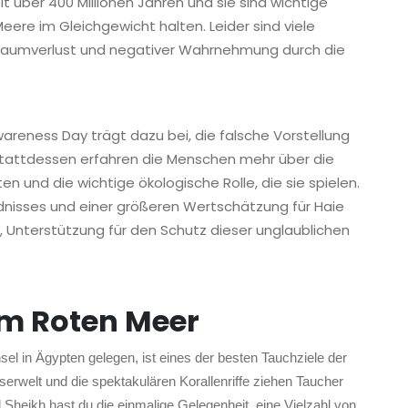
it über 400 Millionen Jahren und sie sind wichtige
ere im Gleichgewicht halten. Leider sind viele
sraumverlust und negativer Wahrnehmung durch die
wareness Day trägt dazu bei, die falsche Vorstellung
n. Stattdessen erfahren die Menschen mehr über die
en und die wichtige ökologische Rolle, die sie spielen.
dnisses und einer größeren Wertschätzung für Haie
, Unterstützung für den Schutz dieser unglaublichen
im Roten Meer
sel in Ägypten gelegen, ist eines der besten Tauchziele der
serwelt und die spektakulären Korallenriffe ziehen Taucher
Sheikh hast du die einmalige Gelegenheit, eine Vielzahl von