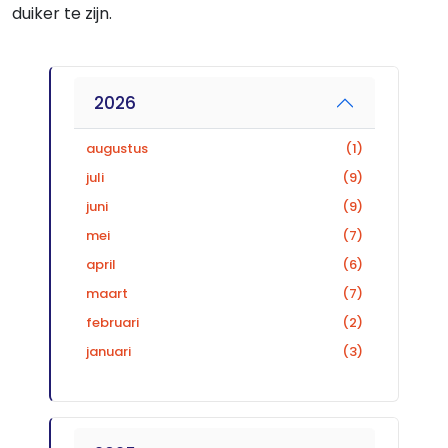
duiker te zijn.
2026
augustus
(1)
juli
(9)
juni
(9)
mei
(7)
april
(6)
maart
(7)
februari
(2)
januari
(3)