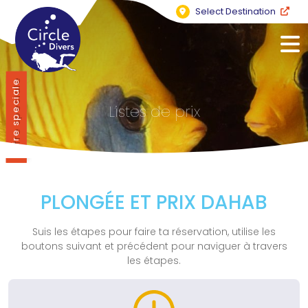
Select Destination
offre speciale
Listes de prix
PLONGÉE ET PRIX DAHAB
Suis les étapes pour faire ta réservation, utilise les
boutons suivant et précédent pour naviguer à travers
les étapes.