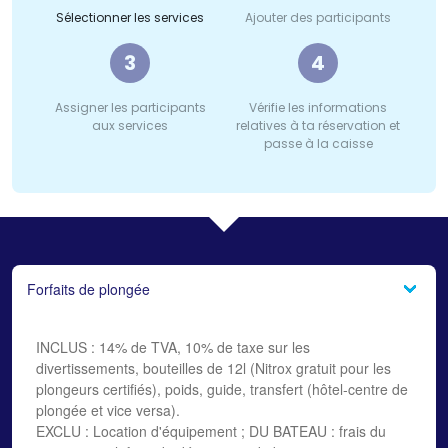
Sélectionner les services
Ajouter des participants
3
4
Assigner les participants
Vérifie les informations
aux services
relatives à ta réservation et
passe à la caisse
Forfaits de plongée
INCLUS : 14% de TVA, 10% de taxe sur les
divertissements, bouteilles de 12l (Nitrox gratuit pour les
plongeurs certifiés), poids, guide, transfert (hôtel-centre de
plongée et vice versa).
EXCLU : Location d'équipement ; DU BATEAU : frais du