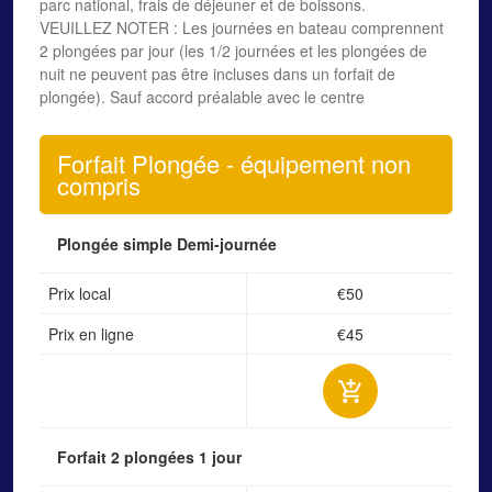
parc national, frais de déjeuner et de boissons.
VEUILLEZ NOTER : Les journées en bateau comprennent
2 plongées par jour (les 1/2 journées et les plongées de
nuit ne peuvent pas être incluses dans un forfait de
plongée). Sauf accord préalable avec le centre
Forfait Plongée - équipement non
compris
Plongée simple
Demi-journée
Prix local
€50
Prix en ligne
€45
Forfait 2 plongées
1 jour