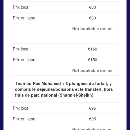
Prix local
€30
Prix en ligne
€30
Not bookable online
Prix local
€150
Prix en ligne
€150
Not bookable online
Tiran ou Ras Mohamed
+ 3 plongées du forfait, y
compris le déjeuner/boissons et le transfert, hors
frais de parc national (Sharm el-Sheikh)
Prix local
€95
Prix en ligne
€95
Not bookable online