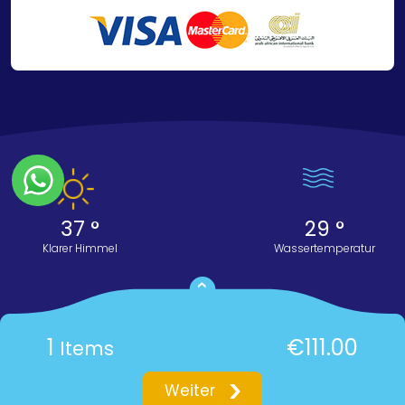
37 °
29 °
Klarer Himmel
Wassertemperatur
©2026 Circle Divers. Alle Rechte vorbehalten
1
€111.00
Items
Einkaufswagen
Powered by
Innovix Solutions
Weiter