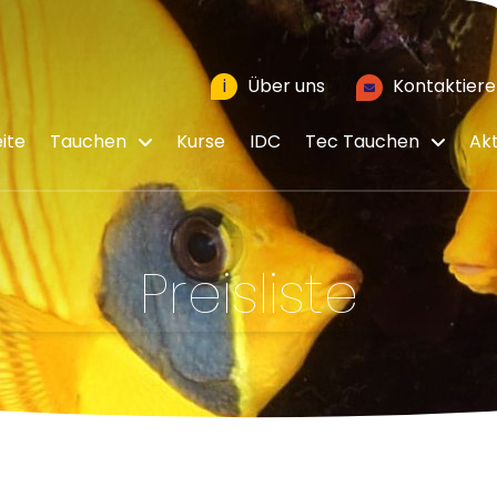
i
Über uns
Kontaktiere
ite
Tauchen
Kurse
IDC
Tec Tauchen
Akt
Preisliste