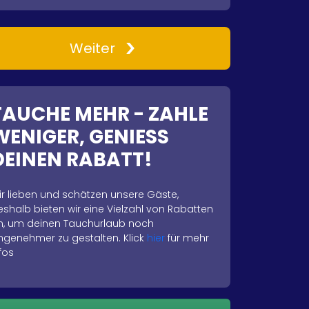
Weiter
TAUCHE MEHR - ZAHLE
WENIGER, GENIESS
DEINEN RABATT!
ir lieben und schätzen unsere Gäste,
eshalb bieten wir eine Vielzahl von Rabatten
n, um deinen Tauchurlaub noch
ngenehmer zu gestalten. Klick
hier
für mehr
fos