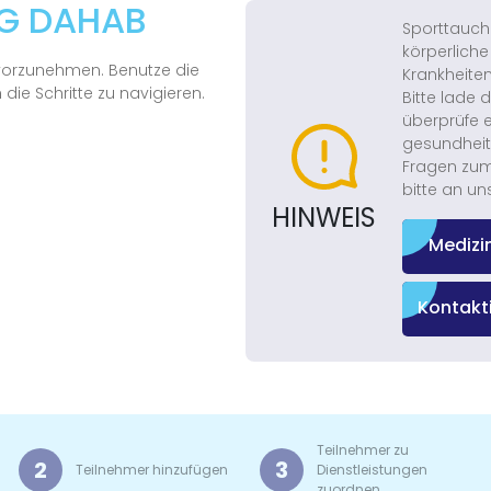
NG DAHAB
Sporttauch
körperliche
 vorzunehmen. Benutze die
Krankheiten
die Schritte zu navigieren.
Bitte lade 
überprüfe 
gesundheitl
Fragen zum
bitte an un
HINWEIS
Medizi
Kontakt
Teilnehmer zu
2
3
Teilnehmer hinzufügen
Dienstleistungen
zuordnen