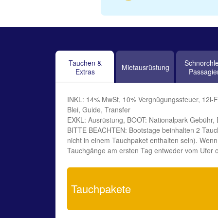
Tauchen &
Schnorchle
Mietausrüstung
Extras
Passagie
INKL: 14% MwSt, 10% Vergnügungssteuer, 12l-Flasc
Blei, Guide, Transfer
EXKL: Ausrüstung, BOOT: Nationalpark Gebühr,
BITTE BEACHTEN: Bootstage beinhalten 2 Tauc
nicht in einem Tauchpaket enthalten sein). Wenn
Tauchgänge am ersten Tag entweder vom Ufer ode
Tauchpakete