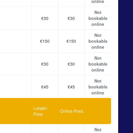
online
Not
€30
€30
bookable
online
Not
€150
€150
bookable
online
Not
€30
€30
bookable
online
Not
€45
€45
bookable
online
Lokaler
Online Preis
Preis
Not