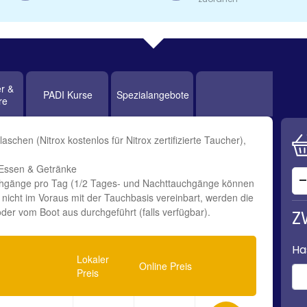
r &
PADI Kurse
Spezialangebote
re
hen (Nitrox kostenlos für Nitrox zertifizierte Taucher),
 Essen & Getränke
hgänge pro Tag (1/2 Tages- und Nachttauchgänge können
 nicht im Voraus mit der Tauchbasis vereinbart, werden die
r vom Boot aus durchgeführt (falls verfügbar).
Z
Ha
Lokaler
Online Preis
Preis