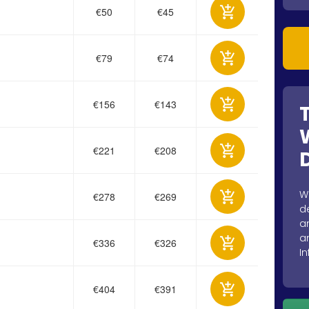
€50
€45
€79
€74
€156
€143
€221
€208
W
€278
€269
d
a
a
€336
€326
In
€404
€391