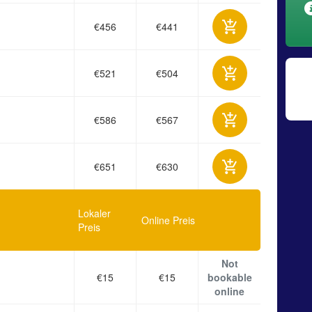
€456
€441
€521
€504
€586
€567
€651
€630
Lokaler
Online Preis
Preis
Not
€15
€15
bookable
online