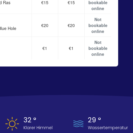
nd Ras
€15
€15
bookable
online
Not
€20
€20
bookable
Blue Hole
online
Not
€1
€1
bookable
online
32 °
29 °
Klarer Himmel
Wassertemperatur