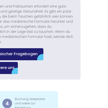
en und Freitauchen erfordert eine gute
 und geistige Gesundheit. Es gibt ein paar
, die beim Tauchen gefährlich sein können.
dir das medizinische Formular herunter und
es, um sicherzugehen, dass du
ich in der Lage bist zu tauchen. Wenn du
 medizinischen Formular hast, wende dich
s.
nischer Fragebogen
iere uns
Buchung überprüfen
4
und weiter zur
Bezahlung