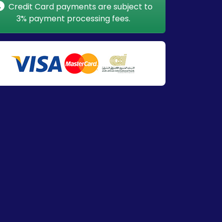
Credit Card payments are subject to
3% payment processing fees.