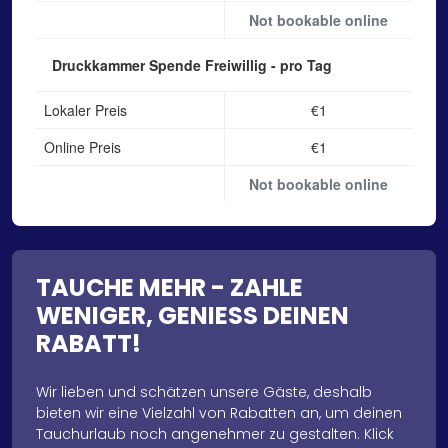
Not bookable online
Druckkammer Spende
Freiwillig - pro Tag
Lokaler Preis
€1
Online Preis
€1
Not bookable online
TAUCHE MEHR - ZAHLE
WENIGER, GENIESS DEINEN
RABATT!
Wir lieben und schätzen unsere Gäste, deshalb
bieten wir eine Vielzahl von Rabatten an, um deinen
Tauchurlaub noch angenehmer zu gestalten. Klick