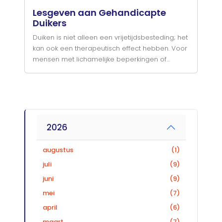
Lesgeven aan Gehandicapte
Duikers
Duiken is niet alleen een vrijetijdsbesteding; het
kan ook een therapeutisch effect hebben. Voor
mensen met lichamelijke beperkingen of
geestelijke gezondheidsproblemen geeft
duiken hen een gevoel van vrijheid en
gewichtloosheid dat op het land moeilijk te
ervaren is. Duiken helpt ook om zelfvertrouwen
op te bouwen, angsten te overwinnen en de
lichamelijke conditie te verbeteren.
2026
augustus
(1)
juli
(9)
juni
(9)
mei
(7)
april
(6)
maart
(7)