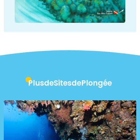
PlusdeSitesdePlongée