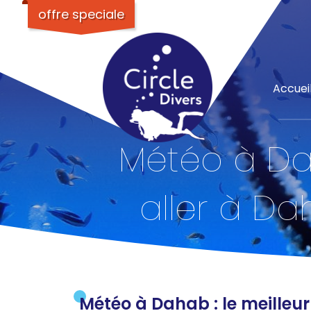
offre speciale
Accuei
Météo à Da
aller à Da
Météo à Dahab : le meilleu