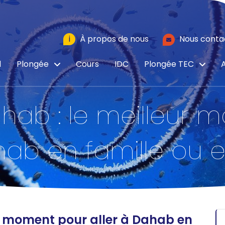
i
À propos de nous
Nous conta
l
Plongée
Cours
IDC
Plongée TEC
A
hab : le meilleur 
hab en famille ou 
r moment pour aller à Dahab en