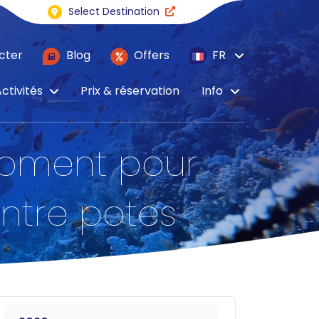
Select Destination
cter
Blog
Offers
FR
ctivités
Prix & réservation
Info
moment pour
entre potes