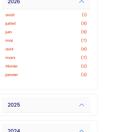
2026
août
(1)
juillet
(9)
juin
(9)
mai
(7)
avril
(6)
mars
(7)
février
(2)
janvier
(3)
2025
2024