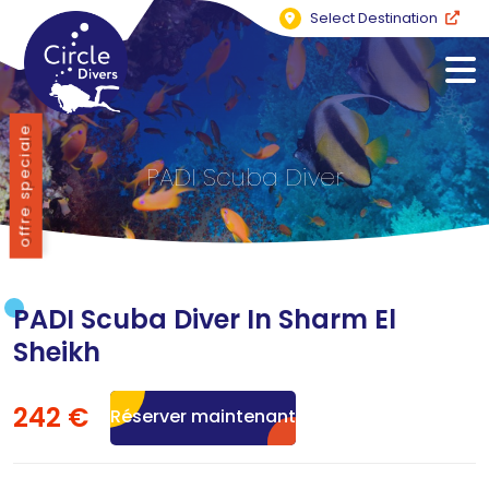
Select Destination
offre speciale
PADI Scuba Diver
PADI Scuba Diver In Sharm El
Sheikh
242 €
Réserver maintenant