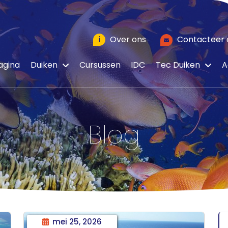
i
Over ons
Contacteer 
agina
Duiken
Cursussen
IDC
Tec Duiken
A
Blog
mei 25, 2026