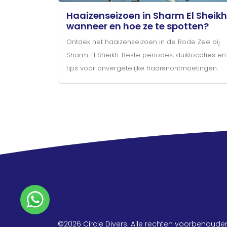
Haaizenseizoen in Sharm El Sheikh
wanneer en hoe ze te spotten?
Ontdek het haaizenseizoen in de Rode Zee bij
Sharm El Sheikh. Beste periodes, duiklocaties en
tips voor onvergetelijke haaienontmoetingen.
©2026 Circle Divers. Alle rechten voorbehoude