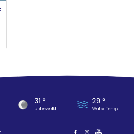
:
31 °
29 °
onbewolkt
Water Temp
n