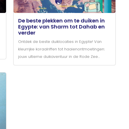
De beste plekken om te duiken in
Egypte: van Sharm tot Dahab en
verder
Ontdek de beste duiklocaties in Egypte! Van
kleurrijke koraalriffen tot haaienontmoetingen:
jouw ultieme duikaventuur in de Rode Zee
begint hier.