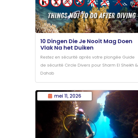
10 Dingen Die Je Nooit Mag Doen
Vlak Na het Duiken
Restez en sécurité après votre plongée Guide
de sécurité Circle Divers pour Sharm El Sheikh &
Dahab
mei 11, 2026