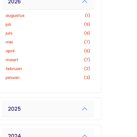
2026
augustus
(1)
juli
(9)
juni
(9)
mei
(7)
april
(6)
maart
(7)
februari
(2)
januari
(3)
2025
2024