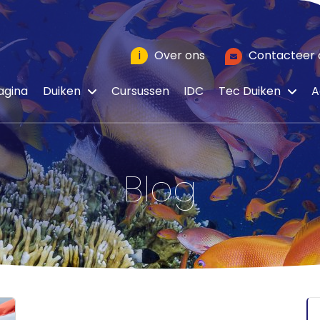
i
Over ons
Contacteer 
agina
Duiken
Cursussen
IDC
Tec Duiken
A
Blog