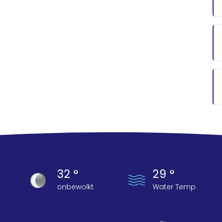
32 °
29 °
onbewolkt
Water Temp