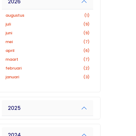
2026
augustus
(1)
juli
(9)
juni
(9)
mei
(7)
april
(6)
maart
(7)
februari
(2)
januari
(3)
2025
2024