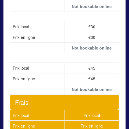
Not bookable online
Prix local
€30
Prix en ligne
€30
Not bookable online
Prix local
€45
Prix en ligne
€45
Not bookable online
Frais
Prix local
Prix local
Prix en ligne
Prix en ligne