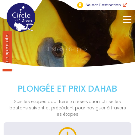
Select Destination
offre speciale
Listes de prix
PLONGÉE ET PRIX DAHAB
Suis les étapes pour faire ta réservation, utilise les
boutons suivant et précédent pour naviguer à travers
les étapes.