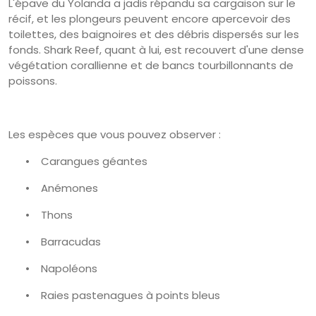
L'épave du Yolanda a jadis répandu sa cargaison sur le
récif, et les plongeurs peuvent encore apercevoir des
toilettes, des baignoires et des débris dispersés sur les
fonds. Shark Reef, quant à lui, est recouvert d'une dense
végétation corallienne et de bancs tourbillonnants de
poissons.
Les espèces que vous pouvez observer :
•
Carangues géantes
•
Anémones
•
Thons
•
Barracudas
•
Napoléons
•
Raies pastenagues à points bleus