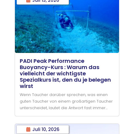
Juli 13, 2026
gesamten Urlaub damit verbringst, Ägyptens
Rotmeerküste zu erkunden – Circle Divers
Dahab bietet tägliche Tauch- und
Schnorchelabenteuer für jeden Geschmack.
PADI Peak Performance
Buoyancy-Kurs : Warum das
vielleicht der wichtigste
Spezialkurs ist, den du je belegen
wirst
Wenn Taucher darüber sprechen, was einen
guten Taucher von einem großartigen Taucher
unterscheidet, lautet die Antwort fast immer
gleich: Triebkontrolle.
Egal, ob du das Tauchen in Sharm El Sheikh
genießt, die Küstentauchgänge beim Tauchen
Juli 10, 2026