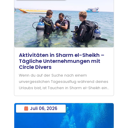
in Dahab erkundest oder beim Tauchen im
Roten Meer über spektakuläre Riffe driftest –
die Beherrschung deiner Tarierung wird jeden
deiner Tauchgänge verändern.
Aktivitäten in Sharm el-Sheikh –
Tägliche Unternehmungen mit
Circle Divers
Wenn du auf der Suche nach einem
unvergesslichen Tagesausflug während deines
Urlaubs bist, ist Tauchen in Sharm el-Sheikh ein
Erlebnis, das du dir nicht entgehen lassen
solltest. Egal, ob du Abenteuer suchst, die
lebendige Unterwasserwelt des Roten Meeres
Juli 06, 2026
erkunden möchtest oder einfach nur nach
einer Abwechslung mit Familie oder Freunden
suchst – Circle Divers hat den perfekten