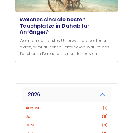
Welches sind die besten
Tauchplätze in Dahab für
Anfänger?
Wenn du dein erstes Unterwasserabenteuer
planst, wirst du schnell entdecken, warum das
Tauchen in Dahab als eines der besten
Erlebnisse für Tauchanfänger gilt. Mit ganzjährig
warmem Wasser, außergewöhnlicher Sicht,
entspanntem Strandtauchen und einer Vielzahl
geschützter Riffe bietet Dahab die perfekte
Umgebung, um deine Tauchkarriere zu
beginnen.
2026
August
(1)
Juli
(9)
Juni
(9)