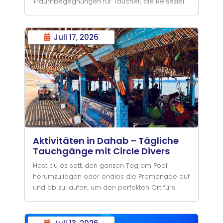
Traumbegegnungen für Taucher, die Reiseziele
wie Bali und die Galápagos-Inseln besuchen. In
den letzten Saisons haben Taucher und
Tauchguides jedoch von einer steigenden
Juli 17, 2026
Anzahl von Sichtungen im Roten Meer berichtet,
insbesondere rund um Sharm El Sheikh.
Aktivitäten in Dahab – Tägliche
Tauchgänge mit Circle Divers
Hast du es satt, den ganzen Tag am Pool
herumzuliegen oder endlos die Promenade auf
und ab zu laufen, um den perfekten Ort fürs
Mittagessen zu finden? Suchst du nach den
besten Aktivitäten in Dahab? Egal, ob du nur ein
paar Tage zu Besuch bist oder deinen